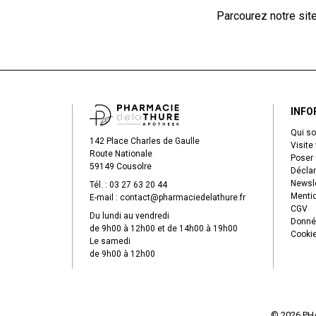
Parcourez notre sit
INFO
Qui s
142 Place Charles de Gaulle
Visite 
Route Nationale
Poser 
59149 Cousolre
Déclar
Newsle
Tél. :
03 27 63 20 44
Mentio
E-mail :
contact
@
pharmaciedelathure.fr
CGV
Du lundi au vendredi
Donné
de 9h00 à 12h00 et de 14h00 à 19h00
Cooki
Le samedi
de 9h00 à 12h00
© 2026 PH