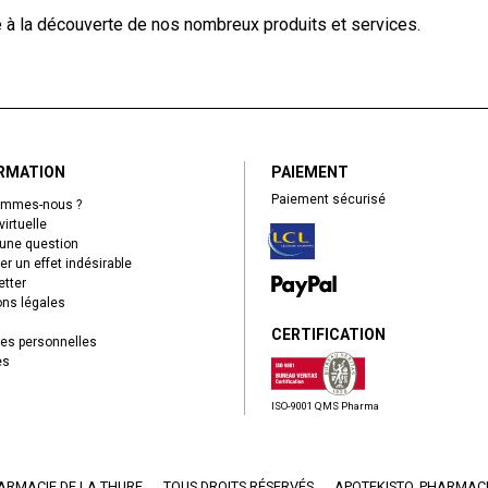
e à la découverte de nos nombreux produits et services.
RMATION
PAIEMENT
Paiement sécurisé
ommes-nous ?
virtuelle
une question
er un effet indésirable
tter
ns légales
CERTIFICATION
es personnelles
es
ISO-9001 QMS Pharma
ARMACIE DE LA THURE
TOUS DROITS RÉSERVÉS
APOTEKISTO
, PHARMACI