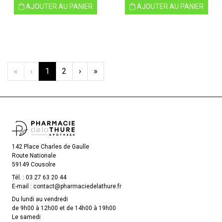
AJOUTER AU PANIER
AJOUTER AU PANIER
«
‹
1
2
›
»
142 Place Charles de Gaulle
Route Nationale
59149 Cousolre
Tél. :
03 27 63 20 44
E-mail :
contact
@
pharmaciedelathure.fr
Du lundi au vendredi
de 9h00 à 12h00 et de 14h00 à 19h00
Le samedi