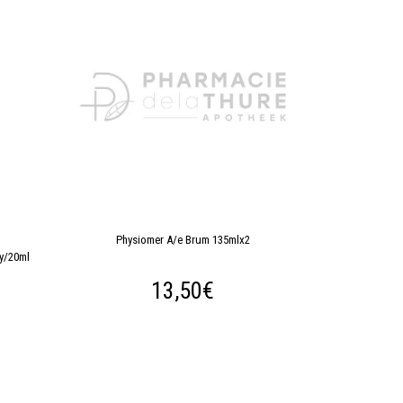
Physiomer A/e Brum 135mlx2
ay/20ml
13,50€