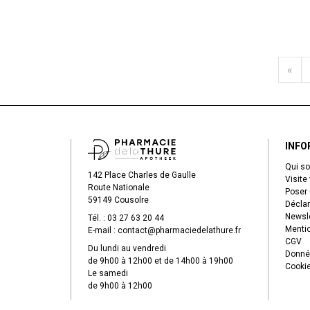
«
INFO
Qui s
142 Place Charles de Gaulle
Visite 
Route Nationale
Poser 
59149 Cousolre
Déclar
Newsle
Tél. :
03 27 63 20 44
Mentio
E-mail :
contact
@
pharmaciedelathure.fr
CGV
Du lundi au vendredi
Donné
de 9h00 à 12h00 et de 14h00 à 19h00
Cooki
Le samedi
de 9h00 à 12h00