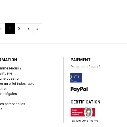
‹
1
2
›
»
RMATION
PAIEMENT
Paiement sécurisé
ommes-nous ?
virtuelle
une question
er un effet indésirable
tter
ns légales
CERTIFICATION
es personnelles
es
ISO-9001 QMS Pharma