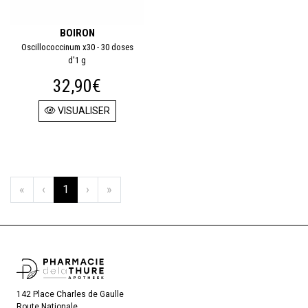
BOIRON
Oscillococcinum x30 - 30 doses
d'1 g
32,90€
VISUALISER
«
‹
1
›
»
142 Place Charles de Gaulle
Route Nationale