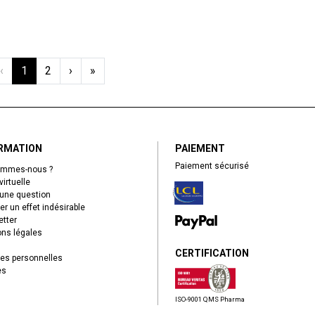
‹
1
2
›
»
RMATION
PAIEMENT
Paiement sécurisé
ommes-nous ?
virtuelle
une question
er un effet indésirable
tter
ns légales
CERTIFICATION
es personnelles
es
ISO-9001 QMS Pharma