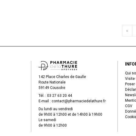
«
INFO
Qui s
142 Place Charles de Gaulle
Visite 
Route Nationale
Poser 
59149 Cousolre
Déclar
Newsle
Tél. :
03 27 63 20 44
Mentio
E-mail :
contact
@
pharmaciedelathure.fr
CGV
Du lundi au vendredi
Donné
de 9h00 à 12h00 et de 14h00 à 19h00
Cooki
Le samedi
de 9h00 à 12h00