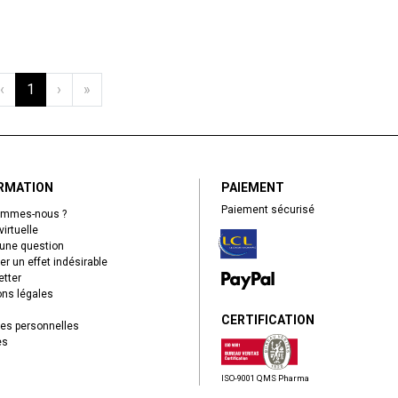
‹
1
›
»
RMATION
PAIEMENT
Paiement sécurisé
ommes-nous ?
virtuelle
une question
er un effet indésirable
tter
ns légales
CERTIFICATION
es personnelles
es
ISO-9001 QMS Pharma