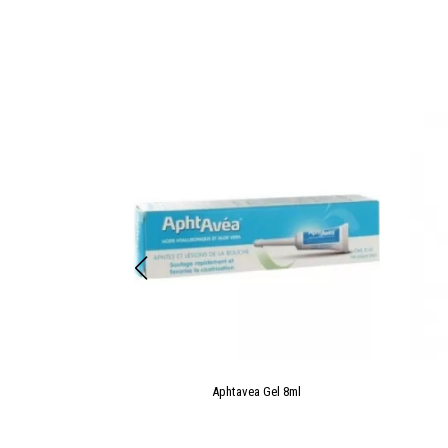
 Fl125ml 1
Aphtavea Gel 8ml