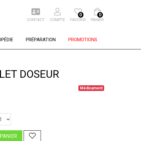
0
0
CONTACT
COMPTE
FAVORIS
PANIER
PÉDIE
PRÉPARATION
PROMOTIONS
LET DOSEUR
Médicament
 PANIER