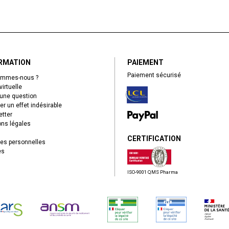
RMATION
PAIEMENT
Paiement sécurisé
ommes-nous ?
virtuelle
une question
er un effet indésirable
tter
ns légales
CERTIFICATION
es personnelles
es
ISO-9001 QMS Pharma