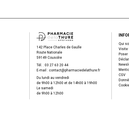
INFO
Qui s
142 Place Charles de Gaulle
Visite 
Route Nationale
Poser 
59149 Cousolre
Déclar
Newsle
Tél. :
03 27 63 20 44
Mentio
E-mail :
contact
@
pharmaciedelathure.fr
CGV
Du lundi au vendredi
Donné
de 9h00 à 12h00 et de 14h00 à 19h00
Cooki
Le samedi
de 9h00 à 12h00