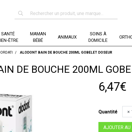
SANTÉ
MAMAN
SOINS À
ANIMAUX
ORTHO
IEN-ÊTRE
BÉBÉ
DOMICILE
ORDATI
ALODONT BAIN DE BOUCHE 200ML GOBELET DOSEUR
AIN DE BOUCHE 200ML GOBE
6,47€
Quantité
AJOUTER AU