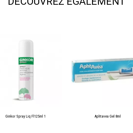
DÉCOUVREZ ÉGALEMENT
Ginkor Spray Liq Fl125ml 1
Aphtavea Gel 8ml