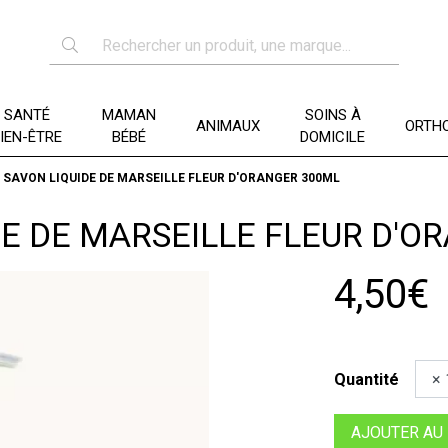
SANTÉ
MAMAN
SOINS À
ANIMAUX
ORTHO
IEN-ÊTRE
BÉBÉ
DOMICILE
SAVON LIQUIDE DE MARSEILLE FLEUR D'ORANGER 300ML
DE DE MARSEILLE FLEUR D'O
4,50€
Quantité
AJOUTER AU