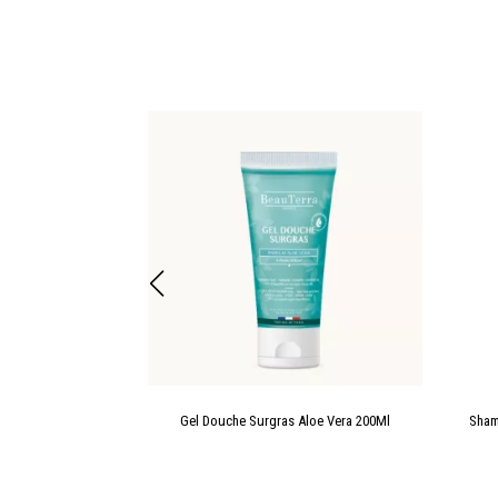
mbou 750Ml
Gel Douche Surgras Aloe Vera 200Ml
Sham