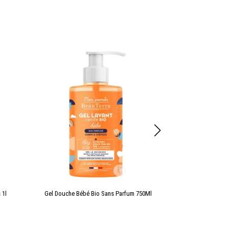
 1l
Gel Douche Bébé Bio Sans Parfum 750Ml
Après Sham