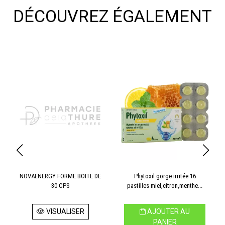
DÉCOUVREZ ÉGALEMENT
NOVAENERGY FORME BOITE DE
Phytoxil gorge irritée 16
30 CPS
pastilles miel,citron,menthe...
VISUALISER
AJOUTER AU
PANIER