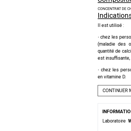
CONCENTRAT DE C
Indication
Il est utilisé :
chez les perso
·
(maladie des os
quantité de calc
est insuffisante,
chez les pers
·
en vitamine D.
CONTINUER 
INFORMATI
Laboratoire
W