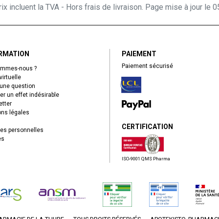
ix incluent la TVA - Hors frais de livraison. Page mise à jour le
RMATION
PAIEMENT
Paiement sécurisé
ommes-nous ?
virtuelle
une question
er un effet indésirable
tter
ns légales
CERTIFICATION
es personnelles
es
ISO-9001 QMS Pharma