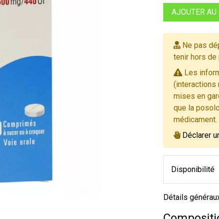
AJOUTER AU
Ne pas dép
tenir hors de
Les inform
(interactions
mises en gard
que la posolo
médicament.
Déclarer u
Disponibilité
Détails générau
Compositio