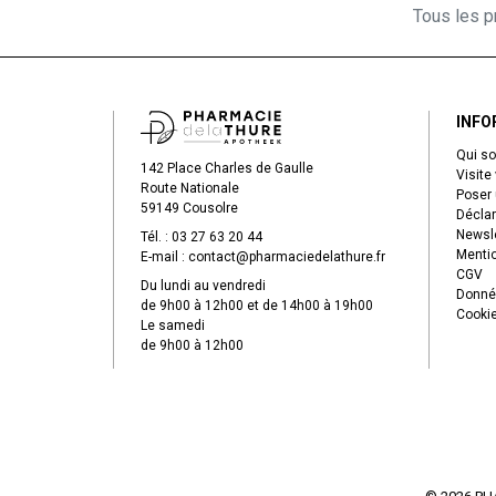
Tous les pr
INFO
Qui s
142 Place Charles de Gaulle
Visite 
Route Nationale
Poser 
59149 Cousolre
Déclar
Newsle
Tél. :
03 27 63 20 44
Mentio
E-mail :
contact
@
pharmaciedelathure.fr
CGV
Du lundi au vendredi
Donné
de 9h00 à 12h00 et de 14h00 à 19h00
Cooki
Le samedi
de 9h00 à 12h00