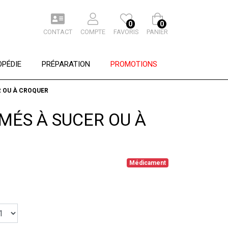
0
0
CONTACT
COMPTE
FAVORIS
PANIER
PÉDIE
PRÉPARATION
PROMOTIONS
R OU À CROQUER
IMÉS À SUCER OU À
Médicament