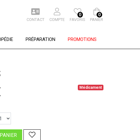
0
0
CONTACT
COMPTE
FAVORIS
PANIER
PÉDIE
PRÉPARATION
PROMOTIONS
S
€
Médicament
 PANIER