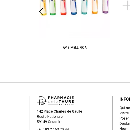
ERSIN
APIS MELLIFICA
INFO
Qui s
142 Place Charles de Gaulle
Visite 
Route Nationale
Poser 
59149 Cousolre
Déclar
Newsle
Tél. :
03 27 63 20 44