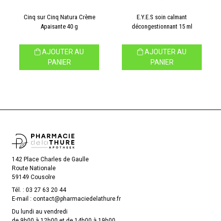
Cinq sur Cinq Natura Crème
E.Y.E.S soin calmant
Apaisante 40 g
décongestionnant 15 ml
AJOUTER AU
AJOUTER AU
PANIER
PANIER
142 Place Charles de Gaulle
Route Nationale
59149 Cousolre
Tél. :
03 27 63 20 44
E-mail :
contact
@
pharmaciedelathure.fr
Du lundi au vendredi
de 9h00 à 12h00 et de 14h00 à 19h00