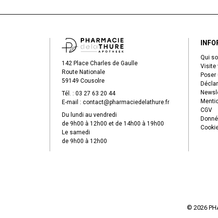
INFO
Qui s
142 Place Charles de Gaulle
Visite 
Route Nationale
Poser 
59149 Cousolre
Déclar
Newsle
Tél. :
03 27 63 20 44
Mentio
E-mail :
contact
@
pharmaciedelathure.fr
CGV
Du lundi au vendredi
Donné
de 9h00 à 12h00 et de 14h00 à 19h00
Cooki
Le samedi
de 9h00 à 12h00
© 2026 PH