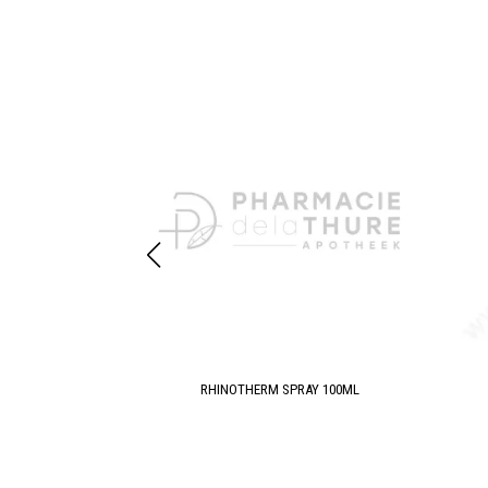
ur 125ml
RHINOTHERM SPRAY 100ML