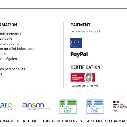
RMATION
PAIEMENT
Paiement sécurisé
ommes-nous ?
virtuelle
une question
er un effet indésirable
tter
ns légales
CERTIFICATION
es personnelles
es
ISO-9001 QMS Pharma
ARMACIE DE LA THURE
TOUS DROITS RÉSERVÉS
APOTEKISTO
, PHARMACI