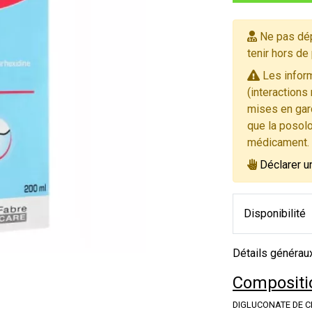
Ne pas dép
tenir hors de
Les inform
(interactions
mises en gard
que la posolo
médicament.
Déclarer u
Disponibilité
Détails générau
Compositio
DIGLUCONATE DE C