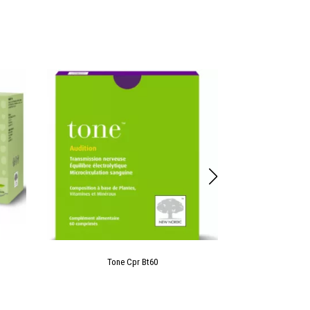
Tone Cpr Bt60
Gastro Gel