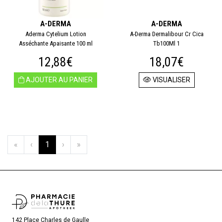
A-DERMA
A-DERMA
Aderma Cytelium Lotion
A-Derma Dermalibour Cr Cica
Asséchante Apaisante 100 ml
Tb100Ml 1
12,88€
18,07€
AJOUTER AU PANIER
VISUALISER
«
‹
1
›
»
142 Place Charles de Gaulle