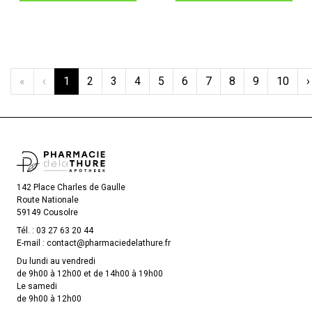
«
‹
1
2
3
4
5
6
7
8
9
10
›
142 Place Charles de Gaulle
Route Nationale
59149 Cousolre
Tél. :
03 27 63 20 44
E-mail :
contact
@
pharmaciedelathure.fr
Du lundi au vendredi
de 9h00 à 12h00 et de 14h00 à 19h00
Le samedi
de 9h00 à 12h00