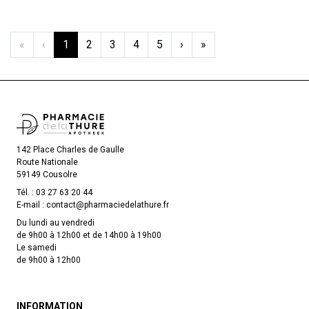
«
‹
1
2
3
4
5
›
»
142 Place Charles de Gaulle
Route Nationale
59149 Cousolre
Tél. :
03 27 63 20 44
E-mail :
contact
@
pharmaciedelathure.fr
Du lundi au vendredi
de 9h00 à 12h00 et de 14h00 à 19h00
Le samedi
de 9h00 à 12h00
INFORMATION