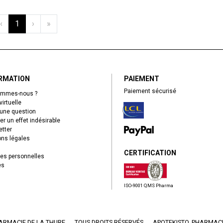
‹
1
›
»
RMATION
PAIEMENT
Paiement sécurisé
ommes-nous ?
virtuelle
une question
er un effet indésirable
tter
ns légales
CERTIFICATION
es personnelles
es
ISO-9001 QMS Pharma
ARMACIE DE LA THURE
TOUS DROITS RÉSERVÉS
APOTEKISTO
, PHARMACI