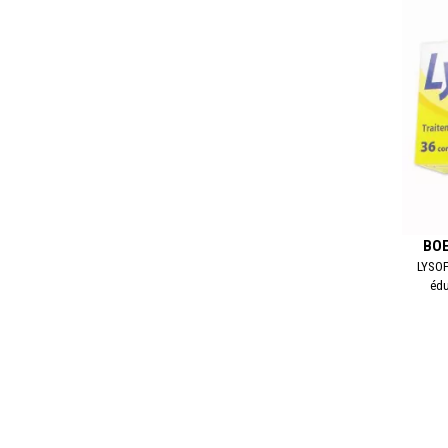
BOE
LYSOP
édu