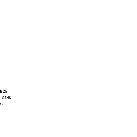
ANCE
L SANS
à...