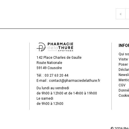
«
INFO
Qui s
142 Place Charles de Gaulle
Visite 
Route Nationale
Poser 
59149 Cousolre
Déclar
Newsle
Tél. :
03 27 63 20 44
Mentio
E-mail :
contact
@
pharmaciedelathure.fr
CGV
Du lundi au vendredi
Donné
de 9h00 à 12h00 et de 14h00 à 19h00
Cooki
Le samedi
de 9h00 à 12h00
© 2026 PH