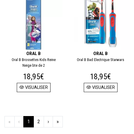
ORAL B
ORAL B
Oral B Brossettes Kids Reine
Oral B Bad Electrique Starwars
Neige bte de 2
18,95€
18,95€
VISUALISER
VISUALISER
«
‹
1
2
›
»