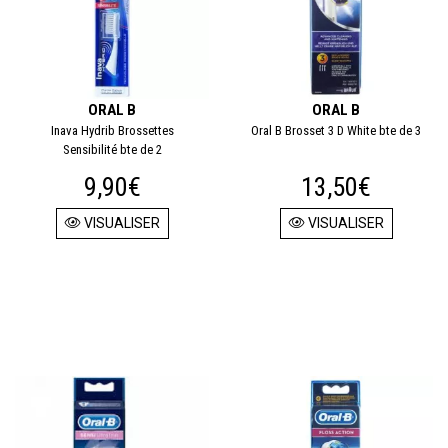
ORAL B
ORAL B
Inava Hydrib Brossettes
Oral B Brosset 3 D White bte de 3
Sensibilité bte de 2
9,90€
13,50€
VISUALISER
VISUALISER