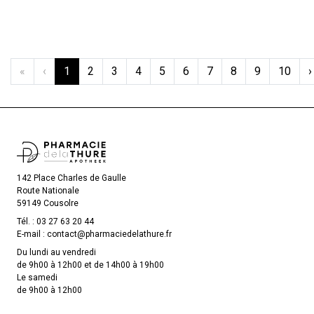
«
‹
1
2
3
4
5
6
7
8
9
10
›
142 Place Charles de Gaulle
Route Nationale
59149 Cousolre
Tél. :
03 27 63 20 44
E-mail :
contact
@
pharmaciedelathure.fr
Du lundi au vendredi
de 9h00 à 12h00 et de 14h00 à 19h00
Le samedi
de 9h00 à 12h00