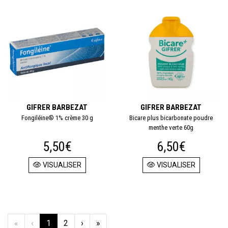
GIFRER BARBEZAT
GIFRER BARBEZAT
Fongiléine® 1% crème 30 g
Bicare plus bicarbonate poudre
menthe verte 60g
5,50€
6,50€
VISUALISER
VISUALISER
«
‹
1
2
›
»