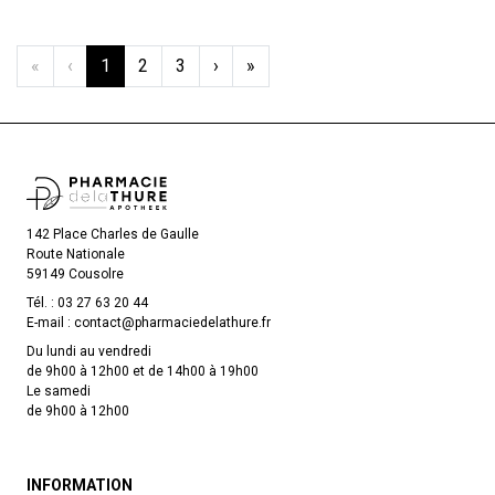
«
‹
1
2
3
›
»
142 Place Charles de Gaulle
Route Nationale
59149 Cousolre
Tél. :
03 27 63 20 44
E-mail :
contact
@
pharmaciedelathure.fr
Du lundi au vendredi
de 9h00 à 12h00 et de 14h00 à 19h00
Le samedi
de 9h00 à 12h00
INFORMATION