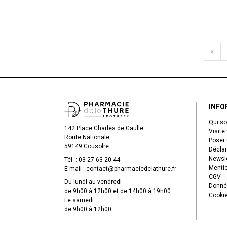
«
INFO
Qui s
142 Place Charles de Gaulle
Visite 
Route Nationale
Poser 
59149 Cousolre
Déclar
Newsle
Tél. :
03 27 63 20 44
Mentio
E-mail :
contact
@
pharmaciedelathure.fr
CGV
Du lundi au vendredi
Donné
de 9h00 à 12h00 et de 14h00 à 19h00
Cooki
Le samedi
de 9h00 à 12h00