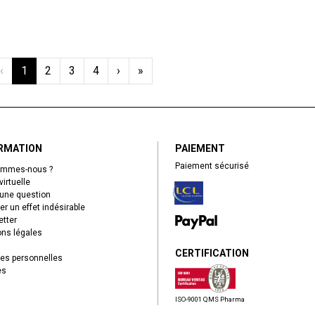
‹
1
2
3
4
›
»
RMATION
PAIEMENT
Paiement sécurisé
ommes-nous ?
virtuelle
une question
er un effet indésirable
tter
ns légales
CERTIFICATION
es personnelles
es
ISO-9001 QMS Pharma