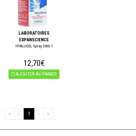
LABORATOIRES
EXPANSCIENCE
HYALUGEL Spray 20ml 1
12,70€
AJOUTER AU PANIER
«
‹
1
›
»