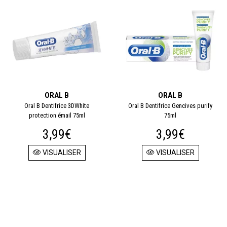
ORAL B
ORAL B
Oral B Dentifrice 3DWhite
Oral B Dentifrice Gencives purify
protection émail 75ml
75ml
3,99€
3,99€
VISUALISER
VISUALISER