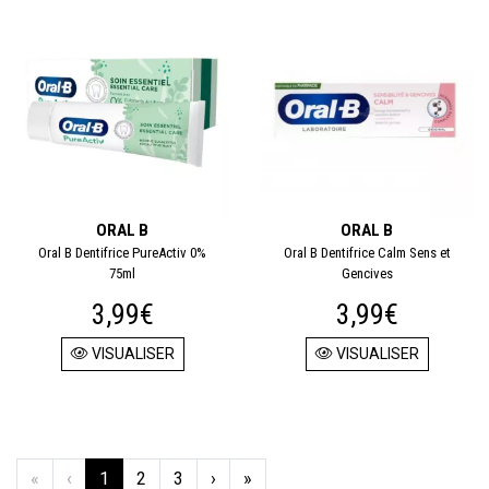
ORAL B
ORAL B
Oral B Dentifrice PureActiv 0%
Oral B Dentifrice Calm Sens et
75ml
Gencives
3,99€
3,99€
VISUALISER
VISUALISER
«
‹
1
2
3
›
»