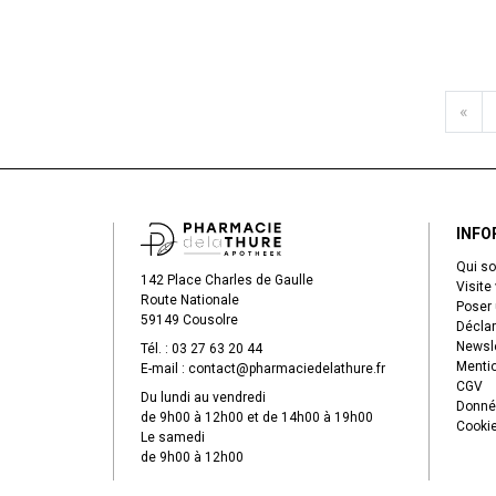
«
INFO
Qui s
142 Place Charles de Gaulle
Visite 
Route Nationale
Poser 
59149 Cousolre
Déclar
Newsle
Tél. :
03 27 63 20 44
Mentio
E-mail :
contact
@
pharmaciedelathure.fr
CGV
Du lundi au vendredi
Donné
de 9h00 à 12h00 et de 14h00 à 19h00
Cooki
Le samedi
de 9h00 à 12h00