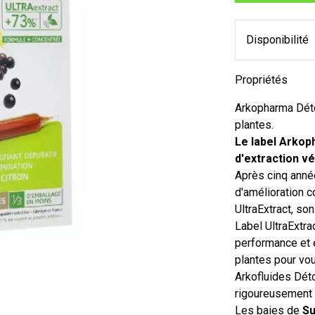
Disponibilité
Propriétés
Arkopharma Déto
plantes.
Le label Arkop
d'extraction v
Après cinq anné
d'amélioration c
UltraExtract, so
Label UltraExtra
performance et 
plantes pour vou
Arkofluides Dét
rigoureusement
Les baies de
Su