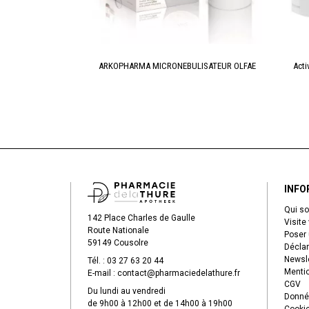
g Bio Gelu45
ARKOPHARMA MICRONEBULISATEUR OLFAE
Acti
INFO
Qui s
142 Place Charles de Gaulle
Visite 
Route Nationale
Poser 
59149 Cousolre
Déclar
Newsle
Tél. :
03 27 63 20 44
Mentio
E-mail :
contact
@
pharmaciedelathure.fr
CGV
Du lundi au vendredi
Donné
de 9h00 à 12h00 et de 14h00 à 19h00