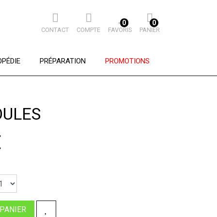
0
0
CONTACT
COMPTE
FAVORIS
PANIER
PÉDIE
PRÉPARATION
PROMOTIONS
OULES
€
 PANIER