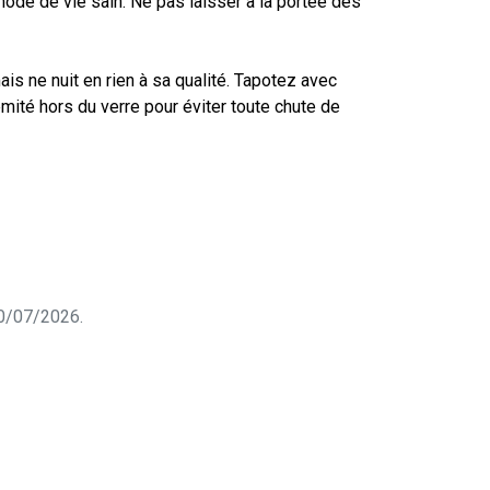
mode de vie sain. Ne pas laisser à la portée des
ais ne nuit en rien à sa qualité. Tapotez avec
émité hors du verre pour éviter toute chute de
 30/07/2026.