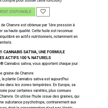
e compte pour utiliser cette fonction).
ENT DISPONIBLE
e de Chanvre est obtenue par 1ère pression à
er sa haute qualité. Cette huile est reconnue
équilibré en actifs nutritionnels, notamment en
entiels.
 CANNABIS SATIVA, UNE FORMULE
S ACTIFS 100 % NATURELS
® Cannabis sativa, vous apportent chaque jour :
de graine de Chanvre
, la plante Cannabis sativa est aujourd’hui
vée dans les zones tempérées. En Europe, sa
risée pour certaines variétés, plus connues
hanvre. On utilise l’huile issue des graines, qui
une substance psychotrope, contrairement aux
fleurs dont la consommation n’est pas légale.