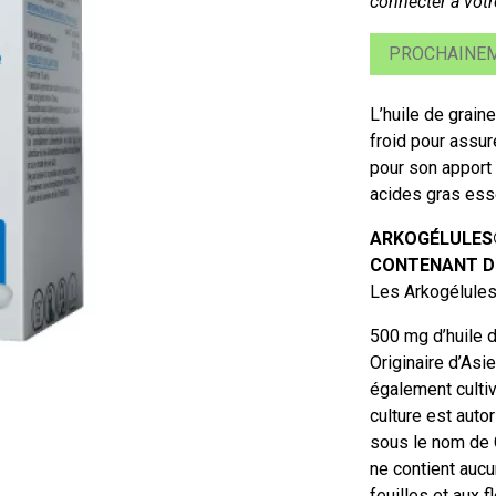
connecter à votr
PROCHAINEM
L’huile de grain
froid pour assur
pour son apport 
acides gras ess
ARKOGÉLULES®
CONTENANT DE
Les Arkogélules
500 mg d’huile 
Originaire d’Asie
également culti
culture est auto
sous le nom de C
ne contient auc
feuilles et aux 