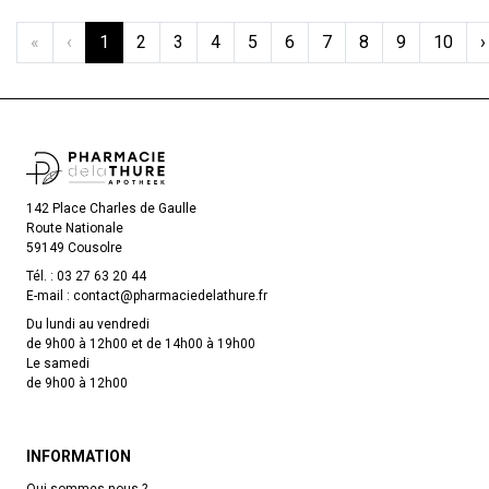
«
‹
1
2
3
4
5
6
7
8
9
10
›
142 Place Charles de Gaulle
Route Nationale
59149 Cousolre
Tél. :
03 27 63 20 44
E-mail :
contact
@
pharmaciedelathure.fr
Du lundi au vendredi
de 9h00 à 12h00 et de 14h00 à 19h00
Le samedi
de 9h00 à 12h00
INFORMATION