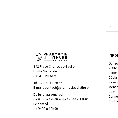
«
INFO
Qui s
142 Place Charles de Gaulle
Visite 
Route Nationale
Poser 
59149 Cousolre
Déclar
Newsle
Tél. :
03 27 63 20 44
Mentio
E-mail :
contact
@
pharmaciedelathure.fr
CGV
Du lundi au vendredi
Donné
de 9h00 à 12h00 et de 14h00 à 19h00
Cooki
Le samedi
de 9h00 à 12h00