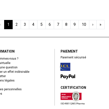
‹
1
2
3
4
5
6
7
8
9
10
›
»
RMATION
PAIEMENT
Paiement sécurisé
ommes-nous ?
virtuelle
une question
er un effet indésirable
tter
ns légales
CERTIFICATION
es personnelles
es
ISO-9001 QMS Pharma