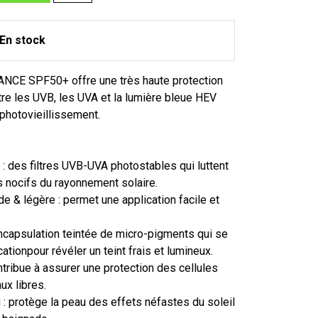
En stock
IANCE SPF50+ offre une très haute protection
re les UVB, les UVA et la lumière bleue HEV
 photovieillissement.
: des filtres UVB-UVA photostables qui luttent
s nocifs du rayonnement solaire.
ide & légère : permet une application facile et
ncapsulation teintée de micro-pigments qui se
icationpour révéler un teint frais et lumineux.
ntribue à assurer une protection des cellules
ux libres.
u : protège la peau des effets néfastes du soleil