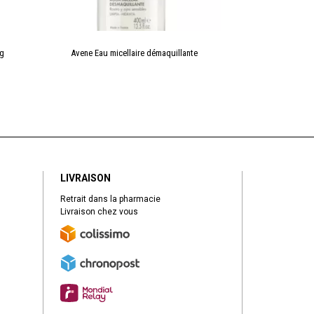
Cg
Avene Eau micellaire démaquillante
Avene Eau Th
LIVRAISON
Retrait dans la pharmacie
Livraison chez vous