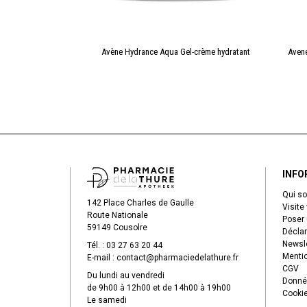
Procedure Crème
Avène Hydrance Aqua Gel-crème hydratant
Avene
 & Lèvres
INFO
Qui s
142 Place Charles de Gaulle
Visite 
Route Nationale
Poser 
59149 Cousolre
Déclar
Newsle
Tél. :
03 27 63 20 44
Mentio
E-mail :
contact
@
pharmaciedelathure.fr
CGV
Du lundi au vendredi
Donné
de 9h00 à 12h00 et de 14h00 à 19h00
Cooki
Le samedi