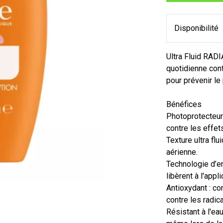
Disponibilité
Ultra Fluid RAD
quotidienne cont
pour prévenir le
Bénéfices
Photoprotecteur 
contre les effet
Texture ultra flu
aérienne.
Technologie d’e
libèrent à l'appl
Antioxydant : co
contre les radica
Résistant à l'ea