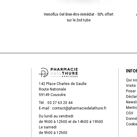
pause 180 gélules
Veinoflux Gel Bien-être immédiat - 50% offert
sur le 2nd tube
INFO
Qui s
142 Place Charles de Gaulle
Visite 
Route Nationale
Poser 
59149 Cousolre
Déclar
Newsle
Tél. :
03 27 63 20 44
Mentio
E-mail :
contact
@
pharmaciedelathure.fr
CGV
Du lundi au vendredi
Donné
de 9h00 à 12h00 et de 14h00 à 19h00
Cooki
Le samedi
de 9h00 à 12h00