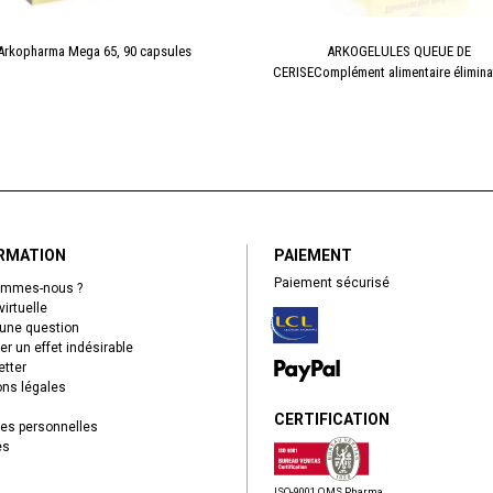
Arkopharma Mega 65, 90 capsules
ARKOGELULES QUEUE DE
CERISEComplément alimentaire éliminat
RMATION
PAIEMENT
Paiement sécurisé
ommes-nous ?
virtuelle
une question
er un effet indésirable
tter
ns légales
CERTIFICATION
es personnelles
es
ISO-9001 QMS Pharma