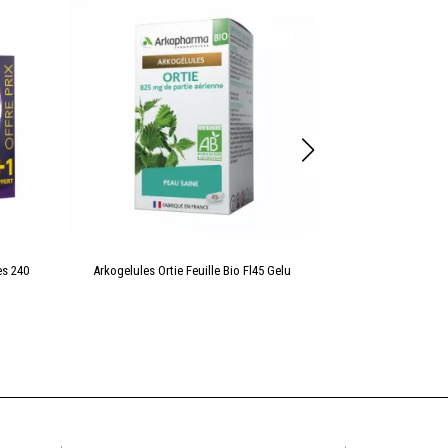
es 240
Arkogelules Ortie Feuille Bio Fl45 Gelu
Azinc Energy P