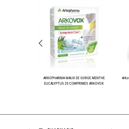
médiat - 50% offert
ARKOPHARMA MAUX DE GORGE MENTHE
Arko
tube
EUCALYPTUS 20 COMPRIMES ARKOVOX