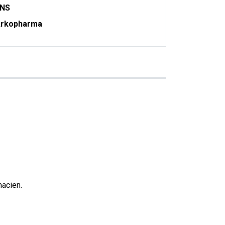
ONS
rkopharma
macien.