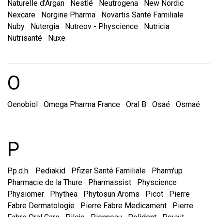
Naturelle d'Argan
Nestlé
Neutrogena
New Nordic
Nexcare
Norgine Pharma
Novartis Santé Familiale
Nuby
Nutergia
Nutreov - Physcience
Nutricia
Nutrisanté
Nuxe
Marques et laboratoire
O
Oenobiol
Omega Pharma France
Oral B
Osaé
Osmaé
Marques et laboratoire
P
P.p.d.h.
Pediakid
Pfizer Santé Familiale
Pharm'up
Pharmacie de la Thure
Pharmassist
Physcience
Physiomer
Phythea
Phytosun Aroms
Picot
Pierre
Fabre Dermatologie
Pierre Fabre Medicament
Pierre