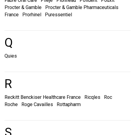
Fabre Oral Care
Pileje
Pionneau
Polident
Pouxit
Procter & Gamble
Procter & Gamble Pharmaceuticals
France
Prorhinel
Puressentiel
Marques et laboratoire
Q
Quies
Marques et laboratoire
R
Reckitt Benckiser Healthcare France
Ricqles
Roc
Roche
Roge Cavailles
Rottapharm
Marques et laboratoire
S