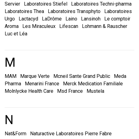
Servier
Laboratoires Stiefel
Laboratoires Techni-pharma
Laboratoires Thea
Laboratoires Transphyto
Laboratoires
Urgo
Lactacyd
LaDrôme
Laino
Lansinoh
Le comptoir
Aroma
Les Miraculeux
Lifescan
Lohmann & Rauscher
Luc et Léa
Marques et laboratoire
M
MAM
Marque Verte
Mcneil Sante Grand Public
Meda
Pharma
Menarini France
Merck Medication Familiale
Molnlycke Health Care
Msd France
Mustela
Marques et laboratoire
N
Nat&Form
Naturactive Laboratoires Pierre Fabre