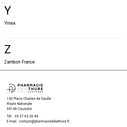
Marques et laboratoire
Y
Ymea
Marques et laboratoire
Z
Zambon France
142 Place Charles de Gaulle
Route Nationale
59149 Cousolre
Tél. :
03 27 63 20 44
E-mail :
contact
@
pharmaciedelathure.fr