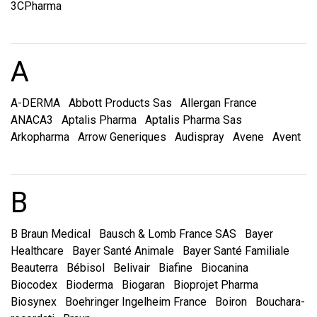
3CPharma
Marques et laboratoire
A
A-DERMA
Abbott Products Sas
Allergan France
ANACA3
Aptalis Pharma
Aptalis Pharma Sas
Arkopharma
Arrow Generiques
Audispray
Avene
Avent
Marques et laboratoire
B
B Braun Medical
Bausch & Lomb France SAS
Bayer
Healthcare
Bayer Santé Animale
Bayer Santé Familiale
Beauterra
Bébisol
Belivair
Biafine
Biocanina
Biocodex
Bioderma
Biogaran
Bioprojet Pharma
Biosynex
Boehringer Ingelheim France
Boiron
Bouchara-