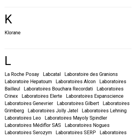
Marques et laboratoire
K
Klorane
Marques et laboratoire
L
La Roche Posay
Labcatal
Laboratoire des Granions
Laboratoire Hepatoum
Laboratoires Alcon
Laboratoires
Bailleul
Laboratoires Bouchara Recordati
Laboratoires
Crinex
Laboratoires Elerte
Laboratoires Expanscience
Laboratoires Genevrier
Laboratoires Gilbert
Laboratoires
Grimberg
Laboratoires Jolly Jatel
Laboratoires Lehning
Laboratoires Leo
Laboratoires Mayoly Spindler
Laboratoires Médiflor SAS
Laboratoires Nogues
Laboratoires Serozym
Laboratoires SERP
Laboratoires