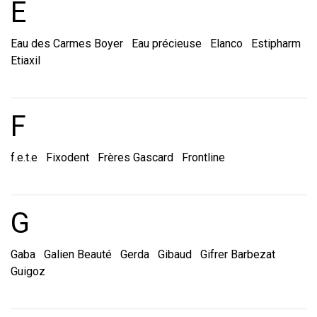
Marques et laboratoire
E
Eau des Carmes Boyer
Eau précieuse
Elanco
Estipharm
Etiaxil
Marques et laboratoire
F
f.e.t.e
Fixodent
Frères Gascard
Frontline
Marques et laboratoire
G
Gaba
Galien Beauté
Gerda
Gibaud
Gifrer Barbezat
Guigoz