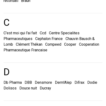
recordati
Braun
Marques et laboratoire
C
C'est moi qui l'ai fait
Ccd
Centre Specialites
Pharmaceutiques
Cephalon France
Chauvin Bausch &
Lomb
Clément Thékan
Compeed
Cooper
Cooperation
Pharmaceutique Francaise
Marques et laboratoire
D
Db Pharma
DBB
Densmore
Derm'Alep
Difrax
Dodie
Dolisos
Douce nuit
Ducray