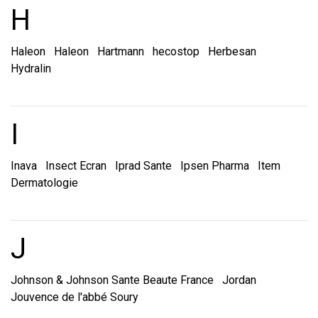
Marques et laboratoire
H
Haleon
Haleon
Hartmann
hecostop
Herbesan
Hydralin
Marques et laboratoire
I
Inava
Insect Ecran
Iprad Sante
Ipsen Pharma
Item
Dermatologie
Marques et laboratoire
J
Johnson & Johnson Sante Beaute France
Jordan
Jouvence de l'abbé Soury