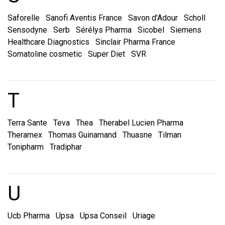
Saforelle
Sanofi Aventis France
Savon d'Adour
Scholl
Sensodyne
Serb
Sérélys Pharma
Sicobel
Siemens
Healthcare Diagnostics
Sinclair Pharma France
Somatoline cosmetic
Super Diet
SVR
Marques et laboratoire
T
Terra Sante
Teva
Thea
Therabel Lucien Pharma
Theramex
Thomas Guinamand
Thuasne
Tilman
Tonipharm
Tradiphar
Marques et laboratoire
U
Ucb Pharma
Upsa
Upsa Conseil
Uriage