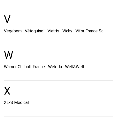
Marques et laboratoire
V
Vegebom
Vétoquinol
Viatris
Vichy
Vifor France Sa
Marques et laboratoire
W
Warner Chilcott France
Weleda
Well&Well
Marques et laboratoire
X
XL-S Médical